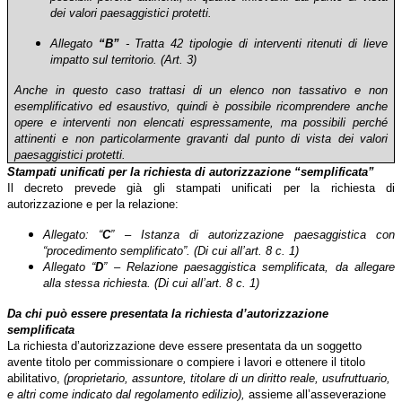
dei valori paesaggistici protetti.
Allegato
“B”
- Tratta 42 tipologie di interventi ritenuti di lieve
impatto sul territorio.
(Art. 3)
Anche in questo caso trattasi di un elenco non tassativo e non
esemplificativo ed esaustivo, quindi è possibile ricomprendere anche
opere e interventi non elencati espressamente, ma possibili perché
attinenti e non particolarmente gravanti dal punto di vista dei valori
paesaggistici protetti.
Stampati unificati per la richiesta di
autorizzazione “semplificata”
Il decreto prevede già gli stampati unificati per la richiesta di
autorizzazione e per la relazione:
Allegato: “
C
” – Istanza di autorizzazione paesaggistica con
“procedimento semplificato”.
(Di cui all’art. 8 c. 1)
Allegato “
D
” – Relazione paesaggistica semplificata, da allegare
alla stessa richiesta.
(Di cui all’art. 8 c. 1)
Da chi può essere presentata
la richiesta d’autorizzazione
semplificata
La richiesta d’autorizzazione deve essere presentata da un soggetto
avente titolo per commissionare o compiere i lavori e ottenere il titolo
abilitativo,
(proprietario, as­suntore, titolare di un diritto reale, usufruttuario,
e altri come indicato dal regolamento edilizio),
assieme all’asseverazione