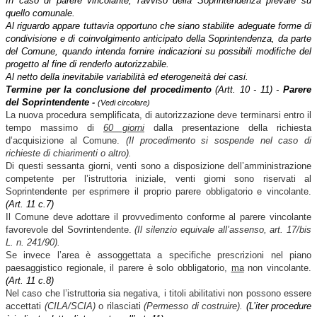
In caso di parere vincolante, l'avviso della Soprintendenza prevale su
quello comunale.
Al riguardo appare tuttavia opportuno che siano stabilite adeguate forme di
condivisione e di coinvolgimento anticipato della Soprintendenza, da parte
del Comune, quando intenda fornire indicazioni su possibili modifiche del
progetto al fine di renderlo autorizzabile.
Al netto della inevitabile variabilità ed eterogeneità dei casi.
Termine per la conclusione del procedimento
(Artt. 10 - 11) -
Parere
del Soprintendente -
(Vedi circolare)
La nuova procedura semplificata, di autorizzazione deve terminarsi entro il
tempo massimo di
60 giorni
dalla presentazione della richiesta
d’acquisizione al Comune.
(Il procedimento si sospende nel caso di
richieste di chiarimenti o altro).
Di questi sessanta giorni, venti sono a disposizione dell’amministrazione
competente per l’istruttoria iniziale, venti giorni sono riservati al
Soprintendente per esprimere il proprio parere obbligatorio e vincolante.
(Art. 11 c.7)
Il Comune deve adottare il provvedimento conforme al parere vincolante
favorevole del Sovrintendente.
(Il silenzio equivale all’assenso, art. 17/bis
L. n. 241/90).
Se invece l’area è assoggettata a specifiche prescrizioni nel piano
paesaggistico regionale, il parere è solo obbligatorio,
ma
non vincolante.
(Art. 11 c.8)
Nel caso che l’istruttoria sia negativa, i titoli abilitativi non possono essere
accettati
(CILA/SCIA)
o rilasciati
(Permesso di costruire).
(L’iter procedure