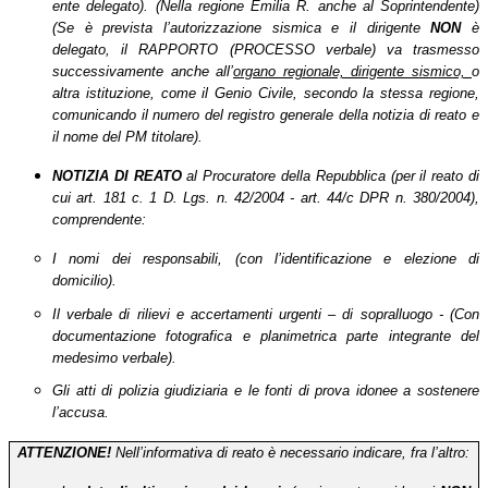
ente delegato). (Nella regione Emilia R. anche al Soprintendente)
(Se è prevista l’autorizzazione sismica e il dirigente
NON
è
delegato, il RAPPORTO (PROCESSO verbale) va trasmesso
successivamente anche all’
organo regionale, dirigente sismico,
o
altra istituzione, come il Genio Civile, secondo la stessa regione,
comunicando il numero del registro generale della notizia di reato e
il nome del PM titolare).
NOTIZIA DI REATO
al Procuratore della Repubblica (per il reato di
cui art. 181 c. 1 D. Lgs. n. 42/2004 - art. 44/c DPR n. 380/2004),
comprendente:
I nomi dei responsabili, (con l’identificazione e elezione di
domicilio).
Il verbale di rilievi e accertamenti urgenti – di sopralluogo - (Con
documentazione fotografica e planimetrica parte integrante del
medesimo verbale).
Gli atti di polizia giudiziaria e le fonti di prova idonee a sostenere
l’accusa.
ATTENZIONE!
Nell’informativa di reato è necessario indicare, fra l’altro: