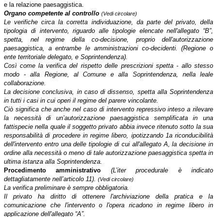
e la relazione paesaggistica.
Organo competente al controllo
(Vedi circolare)
Le verifiche circa la corretta individuazione, da parte del privato, della
tipologia di intervento, riguardo alle tipologie elencate nell'allegato “B”,
spetta, nel regime della co-decisione, proprio dell'autorizzazione
paesaggistica, a entrambe le amministrazioni co-decidenti. (Regione o
ente territoriale delegato, e Soprintendenza).
Così come
la verifica del rispetto delle prescrizioni spetta - allo stesso
modo - alla Regione, al Comune e alla Soprintendenza, nella leale
collaborazione.
La decisione conclusiva, in caso di dissenso, spetta alla Soprintendenza
in tutti i casi in cui operi il regime del parere vincolante.
Ciò significa che anche nel caso di intervento repressivo inteso a rilevare
la necessità di un’autorizzazione paesaggistica semplificata in una
fattispecie nella quale il soggetto privato abbia invece ritenuto sotto la sua
responsabilità di procedere in regime libero, ipotizzando 1a riconducibilità
dell'intervento entro una delle tipologie di cui all'allegato A, la decisione in
ordine alla necessità o meno di tale autorizzazione paesaggistica spetta in
ultima istanza alla Soprintendenza.
Procedimento amministrativo
(L’iter procedurale è indicato
dettagliatamente nell’articolo 11).
(Vedi circolare)
La verifica preliminare è sempre obbligatoria.
Il privato ha diritto di ottenere l'archiviazione della pratica e la
comunicazione che l'intervento o l'opera ricadono in regime libero in
applicazione dell'allegato “A”.