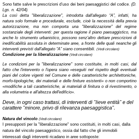
Sono fatte salve le prescrizioni d’uso dei beni paesaggistici del codice.
(D.
Lgs. n. 42/04).
La così detta "liberalizzazione", introdotta dall'allegato “A”, infatti, ha
natura solo formale e procedurale, esclude, cioè la necessità della previa
autorizzazione, ma non comporta una "liberalizzazione" del regime
sostanziale degli interventi: per questa ragione il piano paesaggistico, ma
anche lo strumento urbanistico, possono senz'altro dettare prescrizioni di
inedificabilità assoluta in determinate aree, a fronte delle quali neanche gli
interventi previsti dall'allegato “A” siano consentibili.
(Vedi circolare)
Condizione per la liberalizzazione
(Vedi circolare)
Le condizioni per la "liberalizzazione" sono costituite, in molti casi, dal
fatto che l'intervento o l'opera siano «eseguiti nel rispetto degli eventuali
piani del colore vigenti nel Comune e delle caratteristiche architettoniche,
morfo-tipologiche, dei materiali e delle finiture esistenti» o non comportino
«modifiche a tali caratteristiche, ai materiali di finitura o di rivestimento, o
alla volumetria e all'altezza dell'edificio».
Deve, in ogni caso trattasi
,
di interventi di "lieve entità" e del
carattere "minore, privo di rilevanza paesaggistica".
Natura del vincolo
(Vedi circolare)
I presupposti per la "liberalizzazione" sono costituiti, in molti casi, dalla
natura del vincolo paesaggistico, ossia dal fatto che gli immobili
interessati dagli interventi ricadano in aree sottoposte: