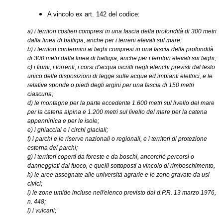
A vincolo ex art. 142 del codice:
a) i territori costieri compresi in una fascia della profondità di 300 metri
dalla linea di battigia, anche per i terreni elevati sul mare;
b) i territori contermini ai laghi compresi in una fascia della profondità
di 300 metri dalla linea di battigia, anche per i territori elevati sui laghi;
c) i fiumi, i torrenti, i corsi d'acqua iscritti negli elenchi previsti dal testo
unico delle disposizioni di legge sulle acque ed impianti elettrici, e le
relative sponde o piedi degli argini per una fascia di 150 metri
ciascuna;
d) le montagne per la parte eccedente 1.600 metri sul livello del mare
per la catena alpina e 1.200 metri sul livello del mare per la catena
appenninica e per le isole;
e) i ghiacciai e i circhi glaciali;
f) i parchi e le riserve nazionali o regionali, e i territori di protezione
esterna dei parchi;
g) i territori coperti da foreste e da boschi, ancorché percorsi o
danneggiati dal fuoco, e quelli sottoposti a vincolo di rimboschimento,
h) le aree assegnate alle università agrarie e le zone gravate da usi
civici;
i) le zone umide incluse nell'elenco previsto dal d.P.R. 13 marzo 1976,
n. 448;
l) i vulcani;