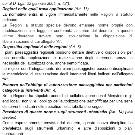
cui al D. Lgs. 22 gennaio 2004, n. 42”).
Regioni nelle quali trova applicazione
(Art. 13)
La normativa entra in vigore immediatamente
nelle Ragioni a statuto
ordinario.
Le Regioni a statuto speciale devono emanare norme proprie con
modificazione alle leggi, in conformità ai criteri del decreto. In queste
ultime dovrebbe trovare però applicazione la disposizione di
liberalizzazione di cui allegato “A”.
Dispositivi applicativi delle regioni
(Art. 5)
I piani paesaggistici regionali possono dettare direttive o disposizioni per
una corretta applicazione e realizzazione degli interventi senza la
necessità dell’autorizzazione, anche semplificata.
Le regioni con l’adeguamento dei piani paesaggistici possono disciplinare
le metodologie di realizzazione degli interventi liberi indicati nell’allegato
“A”.
Esonero dell’obbligo di autorizzazione paesaggistica per particolari
categorie di interventi
(Art. 4)
Se la Regione ha stipulato accordi di collaborazione con il Ministero e gli
enti locali, non vi è l’obbligo dell’autorizzazione
semplificata
per una serie
d’interventi indicati nello specifico nella tabella che segue.
Prevalenza di queste norme sugli strumenti urbanistici
(Art. 14)
(Vedi
circolare)
Come espressamente previsto dal decreto, questa nuova disciplina ha
prevalenza sugli strumenti urbanistici e altre disposizioni o piani
contrastanti.