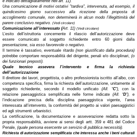
è indicato dettagliatamente nell’art. 11).
Una comunicazione di motivi ostativi "tardiva", intervenuta, ad esempio, il
quindicesimo giorno successivo alla ricezione della proposta di
accoglimento comunale, non determinerà in alcun modo l’illegittimità del
parere conclusivo negativo.
(Vedi circolare)
Comunicazione all’interessato
(
Art. 11)
(Vedi circolare)
L’esito dell’istruttoria concernente il rilascio dell’autorizzazione deve
essere comunicato al soggetto richiedente entro 60 giorni dalla
presentazione,
sia esso favorevole o negativo.
Il termine è tassativo, eventuale ritardo
(non giustificato dalla procedura)
potrebbe comportare responsabilità del dirigente, penali e/o disciplinari,
(o
dei funzionari preposti).
Quale tecnico assevera l’intervento e firma la richiesta
dell’autorizzazione
Il direttore dei lavori, progettista, o altro professionista iscritto all’albo, con
competenza specifica, firma la richiesta dell’autorizzazione, unitamente al
soggetto richiedente,
secondo il modello unificato
(All. “
C
”),
con la
relazione paesaggistica semplificata nelle forme indicate
(All. “
D
”),
e
l’indicazione precisa della disciplina paesaggistica vigente, l’area
interessata all’intervento, la conformità del progetto ai valori paesaggistici
ed agli strumenti urbanistici.
La certificazione, la documentazione e asseverazione redatta sotto la
propria responsabilità, avviene ai sensi degli artt. 359 e 481 del Codice
Penale,
(quale persona esercente un servizio di pubblica necessità).
Richiesta di autorizzazione semplificata che interessa anche i beni culturali