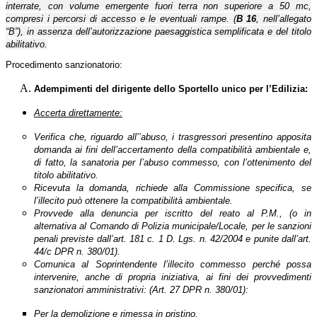
interrate, con volume emergente fuori terra non superiore a 50 mc,
compresi i percorsi di accesso e le eventuali rampe. (
B 16
, nell’allegato
“B”), in assenza dell’autorizzazione paesaggistica semplificata e del titolo
abilitativo.
Procedimento sanzionatorio:
Adempimenti del dirigente dello Sportello unico per l’Edilizia:
Accerta direttamente:
Verifica che, riguardo all’’abuso, i trasgressori presentino apposita
domanda ai fini dell’accertamento della compatibilità ambientale e,
di fatto, la sanatoria per l’abuso commesso, con l’ottenimento del
titolo abilitativo.
Ricevuta la domanda, richiede alla Commissione specifica, se
l’illecito può ottenere la compatibilità ambientale.
Provvede alla denuncia per iscritto del reato al P.M., (o in
alternativa al Comando di Polizia municipale/Locale, per le sanzioni
penali previste dall’art. 181 c. 1 D. Lgs. n. 42/2004 e punite dall’art.
44/c DPR n. 380/01).
Comunica al Soprintendente l’illecito commesso perché possa
intervenire, anche di propria iniziativa, ai fini dei provvedimenti
sanzionatori amministrativi:
(Art. 27 DPR n. 380/01):
Per la demolizione e rimessa in pristino.