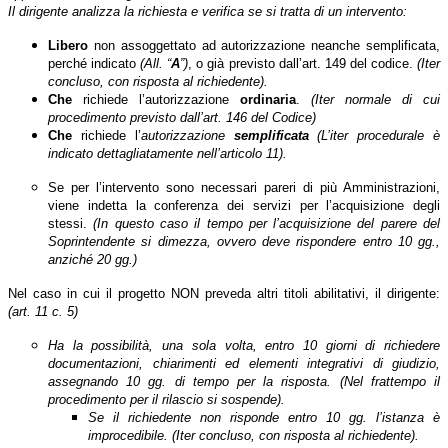
Il dirigente analizza la richiesta e verifica se si tratta di un intervento:
Libero
non assoggettato ad autorizzazione neanche semplificata,
perché indicato
(All. “
A
”)
, o già previsto dall’art. 149 del codice.
(Iter
concluso, con risposta al richiedente).
Che
richiede l’autorizzazione
ordinaria
.
(Iter normale di cui
procedimento previsto dall’art. 146 del Codice)
Che
richiede l’
autorizzazione
semplificata
(L’iter procedurale è
indicato dettagliatamente nell’articolo 11).
Se per l’intervento sono necessari pareri di più Amministrazioni,
viene indetta la conferenza dei servizi per l’acquisizione degli
stessi.
(In questo caso il tempo per l’acquisizione del parere del
Soprintendente si dimezza, ovvero deve rispondere entro 10 gg.,
anziché 20 gg.)
Nel caso in cui il progetto NON preveda altri titoli abilitativi, il dirigente:
(art. 11 c. 5)
Ha la possibilità, una sola volta, entro 10 giorni di richiedere
documentazioni, chiarimenti ed elementi integrativi di giudizio,
assegnando 10 gg. di tempo per la risposta. (Nel frattempo il
procedimento per il rilascio si sospende).
Se il richiedente non risponde entro 10 gg. l’istanza è
improcedibile. (Iter concluso, con risposta al richiedente).