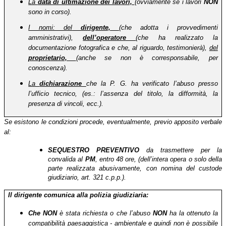
La
data di ultimazione dei lavori,
(ovviamente se i lavori
NON
sono in corso).
I nomi: del
dirigente,
(che adotta i provvedimenti
amministrativi),
dell’operatore
(che ha realizzato la
documentazione fotografica e che, al riguardo, testimonierà),
del
proprietario,
(anche se non è corresponsabile, per
conoscenza).
La
dichiarazione
che la P. G. ha verificato l’abuso presso
l’ufficio tecnico, (es.: l’assenza del titolo, la difformità, la
presenza di vincoli, ecc.).
Se esistono le condizioni procede, eventualmente, previo apposito verbale
al:
SEQUESTRO PREVENTIVO
da trasmettere per la
convalida al
PM
, entro 48 ore, (dell’intera opera o solo della
parte realizzata abusivamente, con nomina del custode
giudiziario, art. 321 c.p.p.).
Il dirigente comunica alla polizia giudiziaria:
Che
NON
è stata richiesta o che l’abuso
NON
ha la ottenuto la
compatibilità paesaggistica - ambientale e quindi non è possibile