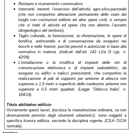
Restauro e risanamento conservativo.
Interventi inerenti l’esercizio dell’attività agro-silvo-pastorale
(che non comportino alterazione permanente dello stato dei
luoghi con costruzioni edilizie ed altre opere civili, e sempre
che si tratti di attività ed opere che non alterino l’assetto
idrogeologico del territorio).
Taglio colturale, la forestazione, la riforestazione, le opere di
bonifica, antincendio e di conservazione da eseguirsi nei
boschi e nelle foreste, purché previsti e autorizzati in base alla
normativa in materia. (Indicati dall’art. 142 c1/a D Lgs. n.
42/04).
L’installazione o la modifica di impianti delle reti di
comunicazione elettronica o di impianti radioelettrici, da
eseguire su edifici e tralicci preesistenti, che comportino la
realizzazione di pali di supporto per antenne di altezza non
superiore a 1,5 metri e superficie delle medesime antenne non
superiore a 0,5 metri quadrati. (Legge “Sblocca Italia”, n.
164/14).
Titolo abilitativo edilizio
Ovviamente questi lavori,
(esclusa la manutenzione ordinaria, se non
diversamente previsto dagli strumenti urbanistici),
sono soggetti a
specifica
licenza edilizia,
secondo la disciplina vigente,
(CILA /SCIA
normale).
Avvertenza: