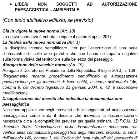
LIBERI
NON
SOGGETTI AD AUTORIZZAZIONE
PAESAGGISTICA – AMBIENTALE
(Con titolo abilitativo edilizio, se previsto)
Già in vigore le nuove norme
(Art. 10)
La nuova normativa è entrata in vigore il giorno 6 aprile 2017.
La finalità della nuova normativa
(Art. 1)
La disciplina intende semplificare l’iter per l’esecuzione di una serie
d’interventi edili nelle aree protette che non hanno un impatto negativo
sulla forma visiva del territorio e sulla bellezza del paesaggio.
Abrogazione delle vecchie norme
(Art. 19)
Abrogato il Decreto del Presidente della Repubblica 9 luglio 2010, n. 139
-
(Regolamento recante procedimento semplificato di autorizzazione
paesaggistica per gli interventi di lieve entità, a norma dell'articolo 146,
comma 9, del decreto legislativo 22 gennaio 2004, n. 42, e successive
modificazioni).
Disapplicazione del decreto che individua la documentazione
paesaggistica
Non trova applicazione negli interventi edili assoggettati ad autorizzazione
paesaggistica semplificata il decreto che individua la documentazione
necessaria circa la compatibilità prevista per quella ordinaria.
(D.P.C.M. 12
dicembre 2005. “Individuazione della documentazione necessaria alla
verifica
della compatibilità paesaggistica degli interventi proposti, ai sensi
dell’articolo 146, comma 3, del Codice dei beni culturali del paesaggio di