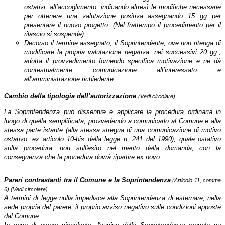
ostativi, all’accoglimento, indicando altresì le modifiche necessarie
per ottenere una valutazione positiva assegnando 15 gg per
presentare il nuovo progetto. (Nel frattempo il procedimento per il
rilascio si sospende)
Decorso il termine assegnato, il Soprintendente, ove non ritenga di
modificare la propria valutazione negativa, nei successivi 20 gg.,
adotta il provvedimento fornendo specifica motivazione e ne dà
contestualmente comunicazione all’interessato e
all’amministrazione richiedente.
Cambio della tipologia dell’autorizzazione
(Vedi circolare)
La Soprintendenza può dissentire e applicare la procedura ordinaria in
luogo di quella semplificata, provvedendo a comunicarlo al Comune e alla
stessa parte istante (alla stessa stregua di una comunicazione di motivo
ostativo, ex articolo 10-bis della legge n. 241 del 1990), quale ostativo
sulla procedura, non sull'esito nel merito della domanda, con la
conseguenza che la procedura dovrà ripartire ex novo.
Pareri contrastanti tra il Comune e la Soprintendenza
(Articolo 11, comma
6)
(Vedi circolare)
A termini di legge nulla impedisce alla Soprintendenza di esternare, nella
sede propria del parere, il proprio avviso negativo sulle condizioni apposte
dal Comune.