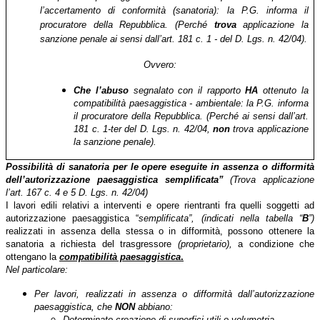
l’accertamento di conformità (sanatoria): la P.G. informa il
procuratore della Repubblica. (Perché
trova
applicazione la
sanzione penale ai sensi dall’art. 181 c. 1 - del D. Lgs. n. 42/04).
Ovvero:
Che l’abuso
segnalato con il rapporto
HA
ottenuto la
compatibilità paesaggistica - ambientale: la P.G. informa
il procuratore della Repubblica. (Perché ai sensi dall’art.
181 c. 1-ter del D. Lgs. n. 42/04,
non
trova applicazione
la sanzione penale).
Possibilità di sanatoria per le opere eseguite in assenza o difformità
dell’autorizzazione paesaggistica semplificata”
(Trova applicazione
l’art. 167 c. 4 e 5 D. Lgs. n. 42/04)
I lavori edili relativi a interventi e opere rientranti fra quelli soggetti ad
autorizzazione paesaggistica “
semplificata”, (indicati nella tabella “
B
”)
realizzati in assenza della stessa o in difformità, possono ottenere la
sanatoria a richiesta del trasgressore
(proprietario),
a condizione che
ottengano la
compatibilità paesaggistica
.
Nel particolare:
Per lavori, realizzati in assenza o difformità dall’autorizzazione
paesaggistica, che
NON
abbiano:
Determinato creazione di superfici utili o volumetria.