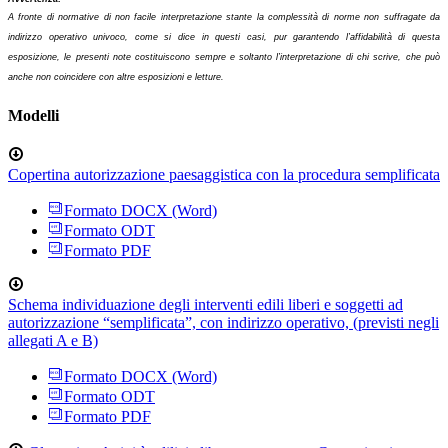
A fronte di normative di non facile interpretazione stante la complessità di norme non suffragate da
indirizzo operativo univoco, come si dice in questi casi, pur garantendo l’affidabilità di questa
esposizione, le presenti note costituiscono sempre e soltanto l’interpretazione di chi scrive, che può
anche non coincidere con altre esposizioni e letture.
Modelli
Copertina autorizzazione paesaggistica con la procedura semplificata
Formato DOCX (Word)
Formato ODT
Formato PDF
Schema individuazione degli interventi edili liberi e soggetti ad
autorizzazione “semplificata”, con indirizzo operativo, (previsti negli
allegati A e B)
Formato DOCX (Word)
Formato ODT
Formato PDF