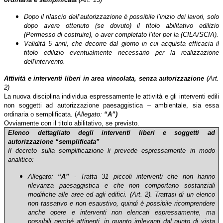
Dopo il rilascio dell’autorizzazione è possibile l’inizio dei lavori, solo
dopo avere ottenuto (se dovuto) il titolo abilitativo edilizio
(Permesso di costruire), o aver completato l’iter per la (CILA/SCIA).
Validità 5 anni, che decorre dal giorno in cui acquista efficacia il
titolo edilizio eventualmente necessario per la realizzazione
dell'intervento.
Attività e interventi liberi in area vincolata, senza autorizzazione
(Art.
2
)
La nuova disciplina individua espressamente le attività e gli interventi edili
non soggetti ad autorizzazione paesaggistica – ambientale, sia essa
ordinaria o semplificata. (
Allegato:
“A”)
Ovviamente con il titolo abilitativo, se previsto.
Elenco dettagliato degli interventi liberi e soggetti ad
autorizzazione “semplificata”
Il decreto sulla semplificazione li prevede espressamente in modo
analitico:
Allegato:
“A”
- Tratta 31 piccoli interventi che non hanno
rilevanza paesaggistica e che non comportano sostanziali
modifiche alle aree ed agli edifici.
(Art. 2). Trattasi di un elenco
non tassativo e non esaustivo, quindi è possibile ricomprendere
anche opere e interventi non elencati espressamente, ma
possibili perché attinenti, in quanto irrilevanti dal punto di vista