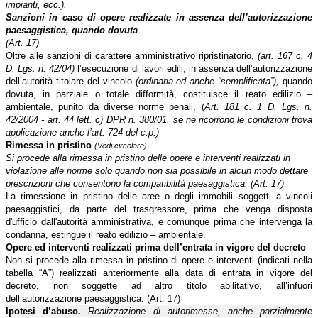
impianti, ecc.).
Sanzioni in caso di opere realizzate in assenza dell’autorizzazione
paesaggistica, quando dovuta
(Art. 17)
Oltre alle sanzioni di carattere amministrativo ripristinatorio,
(art. 167 c. 4
D. Lgs. n. 42/04)
l’esecuzione di lavori edili, in assenza dell’autorizzazione
dell’autorità titolare del vincolo
(ordinaria ed anche “semplificata”),
quando
dovuta, in parziale o totale difformità, costituisce il reato edilizio –
ambientale, punito da diverse norme penali, (
Art. 181 c. 1 D. Lgs. n.
42/2004 - art. 44 lett. c) DPR n. 380/01, se ne ricorrono le condizioni trova
applicazione anche l’art. 724 del c.p.)
Rimessa in pristino
(Vedi circolare)
Si procede alla rimessa in pristino delle opere e interventi realizzati in
violazione alle norme solo quando non sia possibile in alcun modo dettare
prescrizioni che consentono la compatibilità paesaggistica.
(Art. 17)
La rimessione in pristino delle aree o degli immobili soggetti a vincoli
paesaggistici, da parte del trasgressore, prima che venga disposta
d'ufficio dall'autorità amministrativa, e comunque prima che intervenga la
condanna, estingue il reato edilizio – ambientale.
Opere ed interventi realizzati prima dell’entrata in vigore del decreto
Non si procede alla rimessa in pristino di opere e interventi (indicati nella
tabella “A”) realizzati anteriormente alla data di entrata in vigore del
decreto, non soggette ad altro titolo abilitativo, all’infuori
dell’autorizzazione paesaggistica.
(Art. 17)
Ipotesi d’abuso.
Realizzazione di autorimesse, anche parzialmente