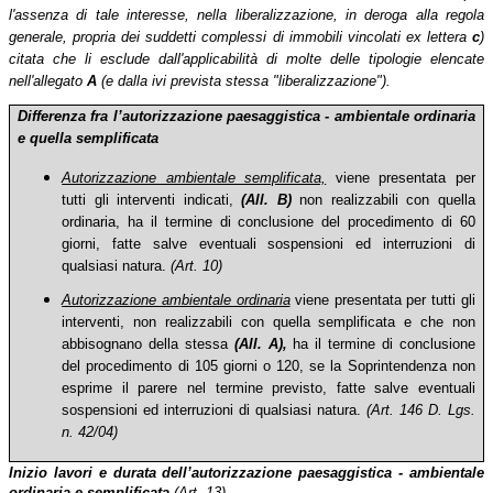
l'assenza di tale interesse, nella liberalizzazione, in deroga alla regola
generale, propria dei suddetti complessi di immobili vincolati ex lettera
c
)
citata che li esclude dall'applicabilità di molte delle tipologie elencate
nell'allegato
A
(e dalla ivi prevista stessa "liberalizzazione").
Differenza fra l’autorizzazione paesaggistica - ambie
ntale ordinaria
e quella semplificata
Autorizzazione ambientale semplificata,
viene presentata per
tutti gli interventi indicati,
(All. B)
non realizzabili con quella
ordinaria, ha il termine di conclusione del procedimento di 60
giorni, fatte salve eventuali sospensioni ed interruzioni di
qualsiasi natura.
(Art. 10)
Autorizzazione ambientale ordinaria
viene presentata per tutti gli
interventi, non realizzabili con quella semplificata e che non
abbisognano della stessa
(All. A),
ha il termine di conclusione
del procedimento di 105 giorni o 120, se la Soprintendenza non
esprime il parere nel termine previsto, fatte salve eventuali
sospensioni ed interruzioni di qualsiasi natura.
(Art. 146 D. Lgs.
n. 42/04)
Inizio lavori e durata dell’autorizzazione paesaggistica - ambientale
ordinaria e semplificata
(Art.
13)