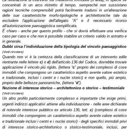
concentrati in un arco ristretto di tempo, sempreché non sussistano
ragioni tecniche comprensibili potrà facilmente tradursi in un'alterazione
delle sue caratteristiche morfo-tipologiche e architettoniche tale da
escludere l'applicazione dell'allegato “A” e il necessario ricorso
all'autorizzazione paesaggistica semplificata.
È chiaro - anche per questo profilo - che si dovrà effettuare una verifica
caso per caso e che non è possibile stabilire un criterio valido in astratto e
in generale.
Dubbi circa l’individuazione della tipologia del vincolo paesaggistico
(Vedi circolare)
Quando non vi è la certezza della classificazione di un intervento edile
rientrante nelle lettere
c
) o
d
) dell'articolo 136 del Codice, dovrebbe trovare
applicazione il vincolo più rigido, (lettera “
c
” proprio dei complessi di cose
immobili che compongono un caratteristico aspetto avente valore estetico
e tradizionale, inclusi i centri e i nuclei storici) e non quello, più ampio,
proprio delle bellezze panoramiche, (lettera “
d
”).
Nozione di interesse storico – architettonico o storico – testimoniale
(Vedi circolare)
Un altro profilo particolarmente complesso e importante che esige primi,
urgenti indirizzi applicativi attiene alla individuazione - nelle aree dichiarate
di notevole interesse pubblico ex articolo 136, lett.
c
) (complessi di cose
immobili che compongono un caratteristico aspetto avente valore estetico
e tradizionale inclusi i centri e i nuclei storici) - degli specifici immobili privi
di interesse storico-architettonico o storico-testimoniale, inclusi, per