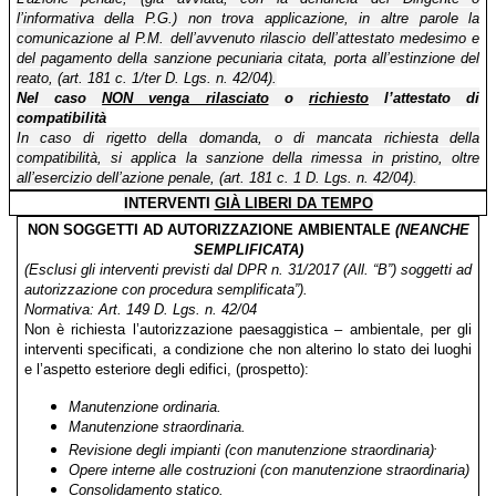
l’informativa della P.G.) non trova applicazione, in altre parole la
comunicazione al P.M. dell’avvenuto rilascio dell’attestato medesimo e
del pagamento della sanzione pecuniaria citata, porta all’estinzione del
reato, (art. 181 c. 1/ter D. Lgs. n. 42/04).
Nel caso
NON venga rilasciato
o
richiesto
l’attestato di
compatibilità
In caso di rigetto della domanda, o di mancata richiesta della
compatibilità, si applica la sanzione della rimessa in pristino, oltre
all’esercizio dell’azione penale, (art. 181 c. 1 D. Lgs. n. 42/04).
INTERVENTI
GIÀ LIBERI DA TEMPO
NON SOGGETTI AD AUTORIZZAZIONE AMBIENTALE
(NEANCHE
SEMPLIFICATA)
(Esclusi gli interventi previsti dal DPR n. 31/2017 (All. “B”) soggetti ad
autorizzazione con procedura semplificata”).
Normativa: Art. 149 D. Lgs. n. 42/04
Non è richiesta l’autorizzazione paesaggistica – ambientale, per gli
interventi specificati, a condizione che non alterino lo stato dei luoghi
e l’aspetto esteriore degli edifici, (prospetto):
Manutenzione ordinaria
.
Manutenzione straordinaria.
.
Revisione degli impianti (con manutenzione straordinaria)
Opere interne alle costruzioni (con manutenzione straordinaria)
Consolidamento statico.