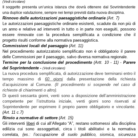
(Vedi circolare)
Il soggetto presenta un’unica istanza che dovrà ottenere dal Sovrintendente
una duplice valutazione, sempre nei tempi previsti dalla nuova disciplina.
Rinnovo delle autorizzazioni paesaggistiche ordinarie
(Art. 7)
Le autorizzazioni paesaggistiche ordinarie esistenti, scadute da non più di
un anno e relative ad interventi in tutto o in parte non eseguiti, possono
essere rinnovate con la procedura semplificata a condizione che il
progetto risulti conforme alla normativa paesaggistica.
Commissioni locali del paesaggio
(Art. 11)
Nel procedimento autorizzatorio semplificato non è obbligatorio il parere
delle Commissioni per il paesaggio, salvo diversa normativa regionale.
Termine per la conclusione del procedimento
(Artt. 10 - 11) -
Parere
del Soprintendente -
(Vedi circolare)
La nuova procedura semplificata, di autorizzazione deve terminarsi entro il
tempo massimo di
60 giorni
dalla presentazione della richiesta
d’acquisizione al Comune.
(Il procedimento si sospende nel caso di
richieste di chiarimenti o altro).
Di questi sessanta giorni, venti sono a disposizione dell’amministrazione
competente per l’istruttoria iniziale, venti giorni sono riservati al
Soprintendente per esprimere il proprio parere obbligatorio e vincolante.
(Art. 11 c.7)
Rinvio a normative di settore
(Art. 15)
Gli interventi
liberi
di cui all’Allegato “A”, restano sottomessi alla disciplina
edilizia cui sono assoggettati, circa i titoli abilitativi e la normativa
correlata,
(es.: l’occupazione di suolo pubblico, sismica, sicurezza