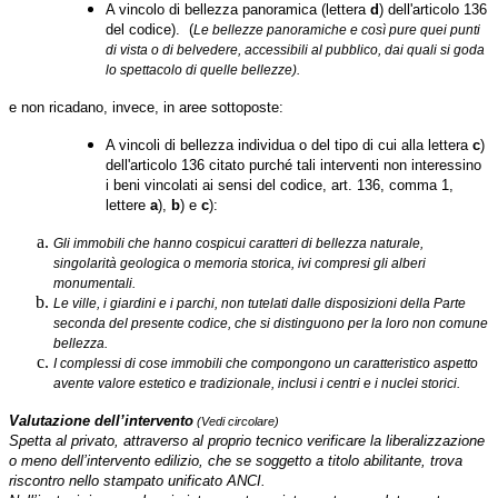
A vincolo di bellezza panoramica (lettera
d
) dell'articolo 136
del codice). (
Le bellezze panoramiche e così pure quei punti
di vista o di belvedere, accessibili al pubblico, dai quali si goda
lo spettacolo di quelle bellezze).
e non ricadano, invece, in aree sottoposte:
A vincoli di bellezza individua o del tipo di cui alla lettera
c
)
dell'articolo 136 citato purché tali interventi non interessino
i beni vincolati ai sensi del codice, art. 136, comma 1,
lettere
a
),
b
) e
c
):
Gli immobili che hanno cospicui caratteri di bellezza naturale,
singolarità geologica o memoria storica, ivi compresi gli alberi
monumentali.
Le ville, i giardini e i parchi, non tutelati dalle disposizioni della Parte
seconda del presente codice, che si distinguono per la loro non comune
bellezza.
I complessi di cose immobili che compongono un caratteristico aspetto
avente valore estetico e tradizionale, inclusi i centri e i nuclei storici.
Valutazione dell’intervento
(Vedi circolare)
Spetta al privato, attraverso al proprio tecnico verificare la liberalizzazione
o meno dell’intervento edilizio, che se soggetto a titolo abilitante, trova
riscontro nello stampato unificato ANCI.