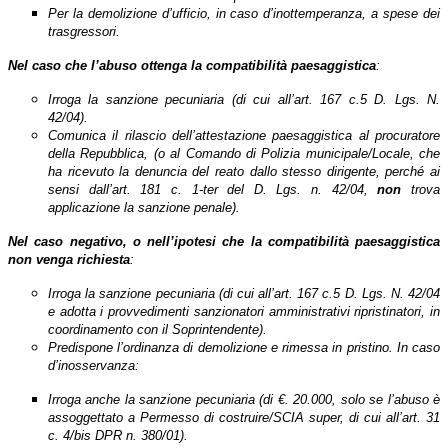
Per la demolizione d’ufficio, in caso d’inottemperanza, a spese dei
trasgressori.
Nel caso che l’abuso ottenga la compatibilità paesaggistica
:
Irroga la sanzione pecuniaria (di cui all’art. 167 c.5 D. Lgs. N.
42/04).
Comunica il rilascio dell’attestazione paesaggistica al procuratore
della Repubblica, (o al Comando di Polizia municipale/Locale, che
ha ricevuto la denuncia del reato dallo stesso dirigente, perché ai
sensi dall’art. 181 c. 1-ter del D. Lgs. n. 42/04,
non
trova
applicazione la sanzione penale).
Nel caso negativo, o nell’ipotesi che la compatibilità paesaggistica
non venga richiesta
:
Irroga la sanzione pecuniaria (di cui all’art. 167 c.5 D. Lgs. N. 42/04
e adotta i provvedimenti sanzionatori amministrativi ripristinatori, in
coordinamento con il Soprintendente).
Predispone l’ordinanza di demolizione e rimessa in pristino. In caso
d’inosservanza:
Irroga anche la sanzione pecuniaria (di €. 20.000, solo se l’abuso è
assoggettato a Permesso di costruire/SCIA super, di cui all’art. 31
c. 4/bis DPR n. 380/01).