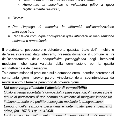
Aumentato la superficie e volumetria (oltre a quelli
legittimamente realizzati)
Ovvero:
Per l’impiego di materiali in difformità dall’autorizzazione
paesaggistica.
Per i lavori comunque configurabili quali interventi di manutenzione
ordinaria o straordinaria.
Il proprietario, possessore o detentore a qualsiasi titolo dell’immobile o
dell’area interessati dagli interventi, presenta domanda al Comune ai fini
dell’accertamento della
compatibilità paesaggistica
degli interventi
medesimi, che sarà valutata dalla commissione per la qualità
architettonica e del paesaggio.
Tale commissione si pronuncia sulla domanda entro il termine perentorio di
centottanta giorni, previo parere vincolante della sovrintendenza da
rendersi entro il termine perentorio di novanta giorni.
Nel caso venga
rilasciato
l’attestato di compatibilità
Qualora venga accertata la compatibilità paesaggistica, il trasgressore è
tenuto al pagamento di una somma equivalente al maggiore importo tra
il danno arrecato e il profitto conseguito mediante la trasgressione.
L’importo della sanzione pecuniaria è determinato previa perizia di
stima, (art. 167 D. Lgs. n. 42/04).
L’azione penale, (già avviata, con la denuncia del Dirigente o